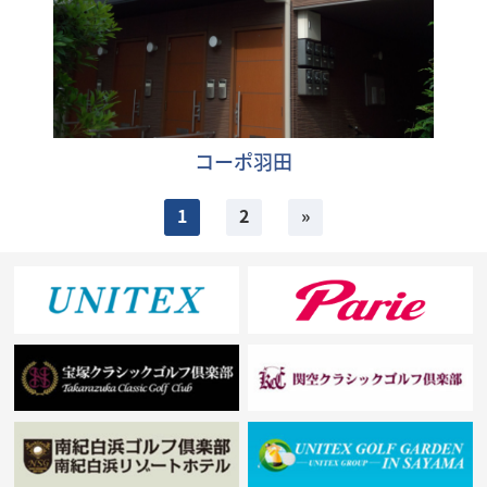
コーポ羽田
1
2
»